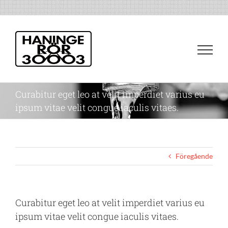
Fortsätt
till
innehållet
Curabitur eget leo at velit imperdiet varius eu
ipsum vitae velit congue iaculis vitaes.
Föregående
Curabitur eget leo at velit imperdiet varius eu
ipsum vitae velit congue iaculis vitaes.