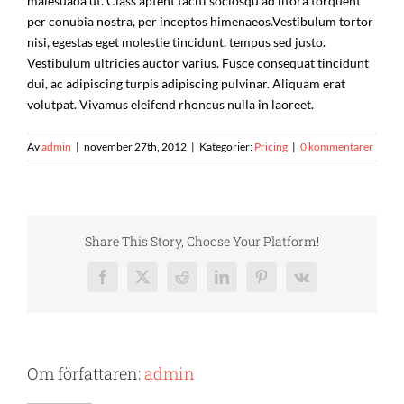
malesuada ut. Class aptent taciti sociosqu ad litora torquent
per conubia nostra, per inceptos himenaeos.Vestibulum tortor
nisi, egestas eget molestie tincidunt, tempus sed justo.
Vestibulum ultricies auctor varius. Fusce consequat tincidunt
dui, ac adipiscing turpis adipiscing pulvinar. Aliquam erat
volutpat. Vivamus eleifend rhoncus nulla in laoreet.
Av
admin
|
november 27th, 2012
|
Kategorier:
Pricing
|
0 kommentarer
Share This Story, Choose Your Platform!
Facebook
X
Reddit
LinkedIn
Pinterest
Vk
Om författaren:
admin