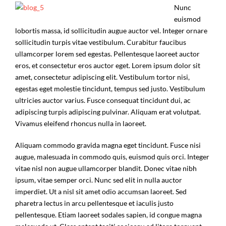
Nunc
euismod
lobortis massa, id sollicitudin augue auctor vel. Integer ornare
sollicitudin turpis vitae vestibulum. Curabitur faucibus
ullamcorper lorem sed egestas. Pellentesque laoreet auctor
eros, et consectetur eros auctor eget. Lorem ipsum dolor sit
amet, consectetur adipiscing elit. Vestibulum tortor nisi,
egestas eget molestie tincidunt, tempus sed justo. Vestibulum
ultricies auctor varius. Fusce consequat tincidunt dui, ac
adipiscing turpis adipiscing pulvinar. Aliquam erat volutpat.
Vivamus eleifend rhoncus nulla in laoreet.
Aliquam commodo gravida magna eget tincidunt. Fusce nisi
augue, malesuada in commodo quis, euismod quis orci. Integer
vitae nisl non augue ullamcorper blandit. Donec vitae nibh
ipsum, vitae semper orci. Nunc sed elit in nulla auctor
imperdiet. Ut a nisl sit amet odio accumsan laoreet. Sed
pharetra lectus in arcu pellentesque et iaculis justo
pellentesque. Etiam laoreet sodales sapien, id congue magna